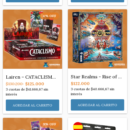
4
%
OFF
Star Realms - Rise of Empire (Español)
Lairen – CATACLISMO – Booster Box (x24 s...
$122.000
$130.200
$125.000
3
cuotas de
$40.666,67
sin
3
cuotas de
$41.666,67
sin
interés
interés
9
%
OFF