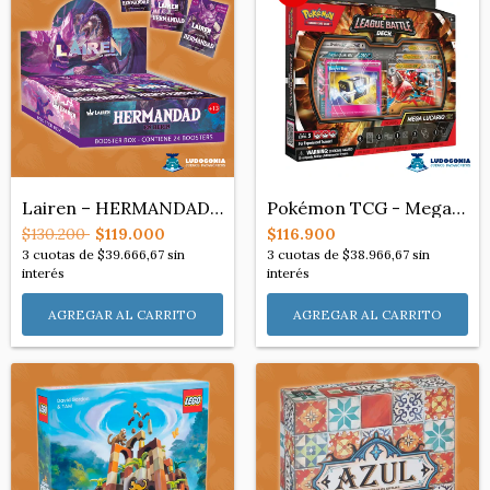
Lairen – HERMANDAD – Booster Box (x24 so...
Pokémon TCG - Mega Lucario League Battle...
$130.200
$119.000
$116.900
3
cuotas de
$39.666,67
sin
3
cuotas de
$38.966,67
sin
interés
interés