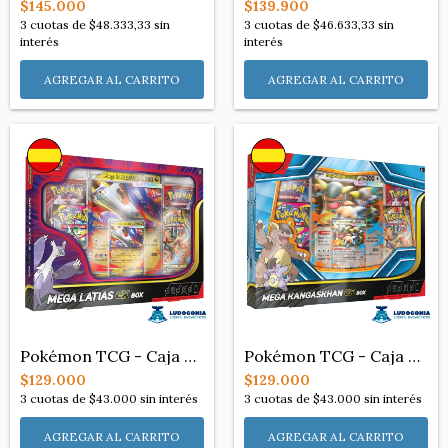
$145.000
$139.900
3
cuotas de
$48.333,33
sin
3
cuotas de
$46.633,33
sin
interés
interés
Pokémon TCG - Caja Mega Latias EX (Españ...
Pokémon TCG - Caja Mega Khangaskan EX (E...
$129.000
$129.000
3
cuotas de
$43.000
sin interés
3
cuotas de
$43.000
sin interés