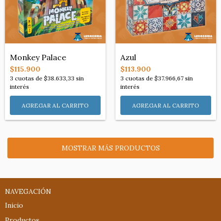
Monkey Palace
Azul
$115.900
$113.900
3
cuotas de
$38.633,33
sin
3
cuotas de
$37.966,67
sin
interés
interés
MOSTRAR MÁS PRODUCTOS
NAVEGACIÓN
Inicio
Productos