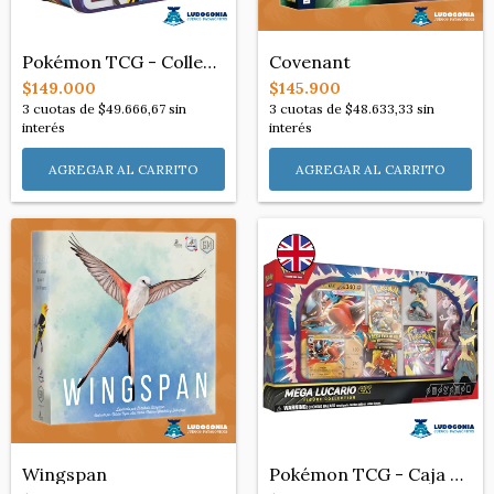
Pokémon TCG - Collector Chest 2025 Garde...
Covenant
$149.000
$145.900
3
cuotas de
$49.666,67
sin
3
cuotas de
$48.633,33
sin
interés
interés
Wingspan
Pokémon TCG - Caja Mega Lucario EX Premi...