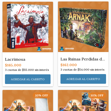
Las Ruinas Perdidas de Arnak
Lacrimosa
$162.000
$165.000
3
cuotas de
$54.000
sin interés
3
cuotas de
$55.000
sin interés
10
%
OFF
10
%
OFF