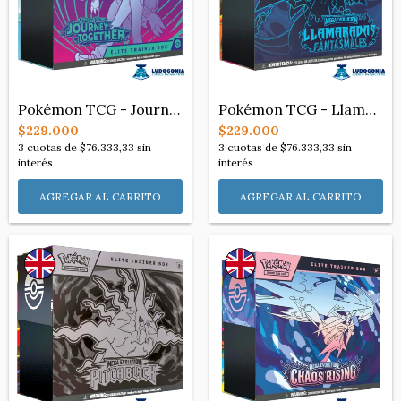
Pokémon TCG - Journey Together - Elite T...
Pokémon TCG - Llamaradas Fantasmales / P...
$229.000
$229.000
3
cuotas de
$76.333,33
sin
3
cuotas de
$76.333,33
sin
interés
interés