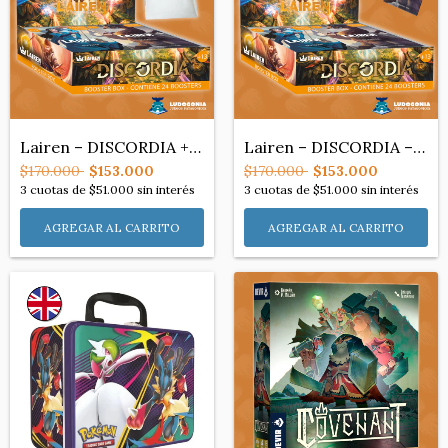
Lairen – DISCORDIA + ¡SOBRE PROMO!– Boos...
Lairen – DISCORDIA – Booster Box (x24 so...
$170.000
$153.000
$170.000
$153.000
3
cuotas de
$51.000
sin interés
3
cuotas de
$51.000
sin interés