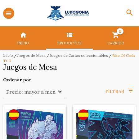
0
INICIO
PRODUCTOS
CARRITO
Inicio
/
Juegos de Mesa
/
Juegos de Cartas coleccionables
/
Rise Of Gods
TCG
Juegos de Mesa
Ordenar por
FILTRAR