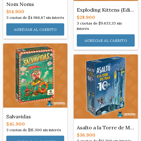
Nom Noms
Exploding Kittens (Edición Grab & Game)
$14.900
$28.900
3
cuotas de
$4.966,67
sin interés
3
cuotas de
$9.633,33
sin
interés
Salvavidas
$45.900
Asalto a la Torre de Mago en 10 Minutos
3
cuotas de
$15.300
sin interés
$36.900
3
cuotas de
$12.300
sin interés