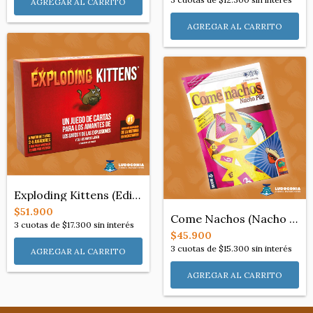
Exploding Kittens (Edición Deluxe)
$51.900
Come Nachos (Nacho Pile)
3
cuotas de
$17.300
sin interés
$45.900
3
cuotas de
$15.300
sin interés