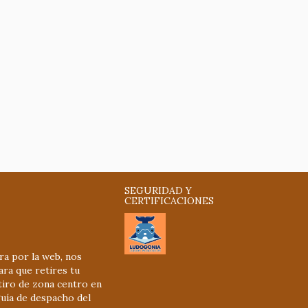
SEGURIDAD Y
CERTIFICACIONES
ra por la web, nos
ra que retires tu
tiro de zona centro en
uía de despacho del