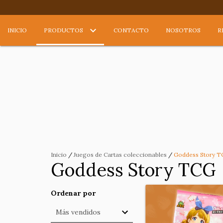
INICIO
PRODUCTOS
CONTACTO
NOSOTROS
R
Inicio
/
Juegos de Cartas coleccionables
/
Goddess Story T
Goddess Story TCG
Ordenar por