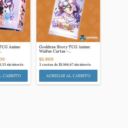
 TCG Anime
Goddess Story TCG Anime
.
Waifus Cartas -...
00
$5.900
3,33
sin interés
3
cuotas de
$1.966,67
sin interés