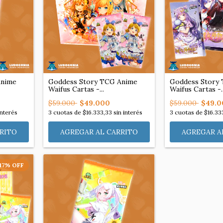
Anime
Goddess Story TCG Anime
Goddess Story
Waifus Cartas -...
Waifus Cartas -..
$59.000
$49.000
$59.000
$49.0
interés
3
cuotas de
$16.333,33
sin interés
3
cuotas de
$16.33
17
%
OFF