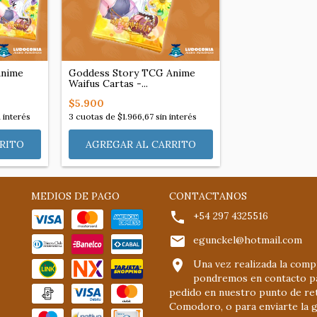
Anime
Goddess Story TCG Anime
Waifus Cartas -...
$5.900
 interés
3
cuotas de
$1.966,67
sin interés
MEDIOS DE PAGO
CONTACTANOS
+54 297 4325516
egunckel@hotmail.com
Una vez realizada la comp
pondremos en contacto pa
pedido en nuestro punto de re
Comodoro, o para enviarte la g