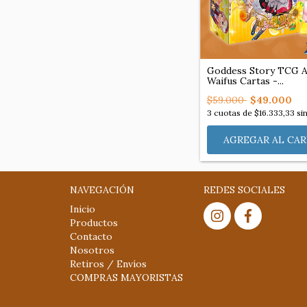
Goddess Story TCG 
Waifus Cartas -...
$59.000
$49.000
3
cuotas de
$16.333,33
sin
NAVEGACIÓN
REDES SOCIALES
Inicio
Productos
Contacto
Nosotros
Retiros / Envíos
COMPRAS MAYORISTAS