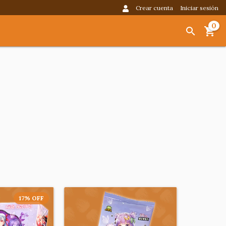
Crear cuenta
Iniciar sesión
0
17
%
OFF