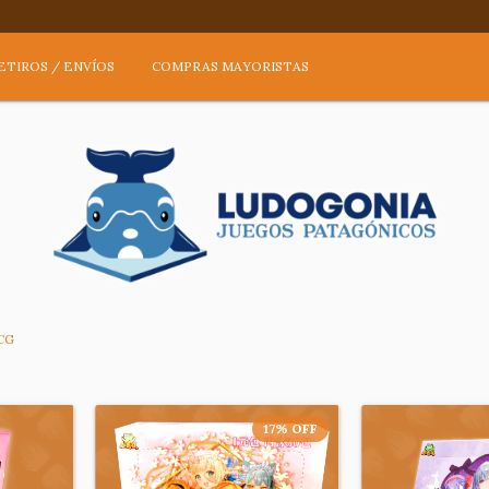
ETIROS / ENVÍOS
COMPRAS MAYORISTAS
CG
17
%
OFF