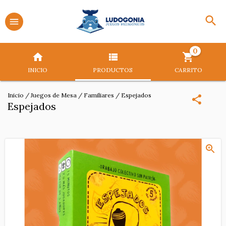
0
INICIO
PRODUCTOS
CARRITO
Inicio
/
Juegos de Mesa
/
Familiares
/
Espejados
Espejados