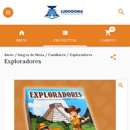
0
INICIO
PRODUCTOS
CARRITO
Inicio
/
Juegos de Mesa
/
Familiares
/
Exploradores
Exploradores