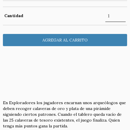
Cantidad
Entregas para el CP:
CAMBIAR CP
CALCULAR
NO SÉ MI CÓDIGO POSTAL
En Exploradores los jugadores encarnan unos arqueólogos que
deben recoger calaveras de oro y plata de una pirámide
siguiendo ciertos patrones. Cuando el tablero queda vacío de
las 25 calaveras de tesoro existentes, el juego finaliza. Quien
tenga más puntos gana la partida.