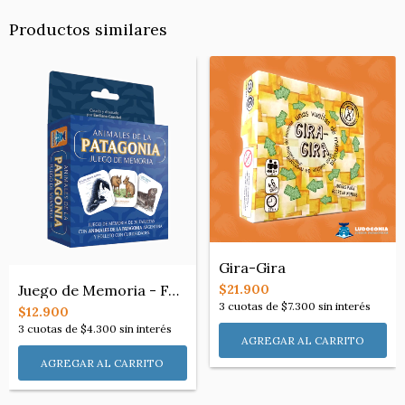
Productos similares
Gira-Gira
Juego de Memoria - FAUNA de la Patagonia
$21.900
3
cuotas de
$7.300
sin interés
$12.900
3
cuotas de
$4.300
sin interés