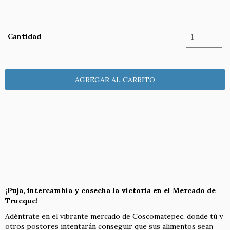
Cantidad
Entregas para el CP:
CAMBIAR CP
CALCULAR
NO SÉ MI CÓDIGO POSTAL
¡Puja, intercambia y cosecha la victoria en el Mercado de
Trueque!
Adéntrate en el vibrante mercado de Coscomatepec, donde tú y
otros postores intentarán conseguir que sus alimentos sean