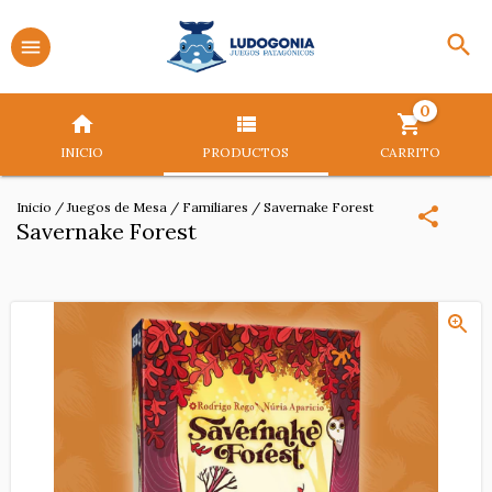
0
INICIO
PRODUCTOS
CARRITO
Inicio
/
Juegos de Mesa
/
Familiares
/
Savernake Forest
Savernake Forest