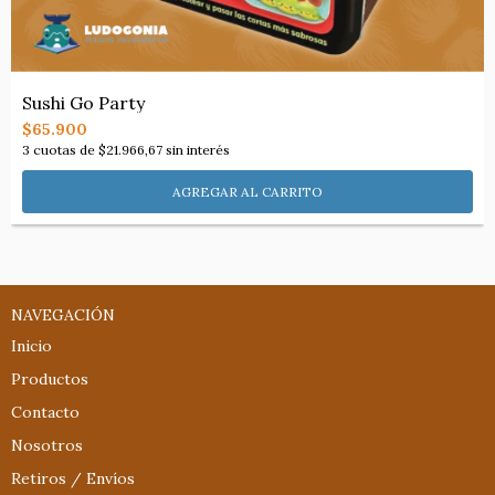
Sushi Go Party
$65.900
3
cuotas de
$21.966,67
sin interés
NAVEGACIÓN
Inicio
Productos
Contacto
Nosotros
Retiros / Envíos