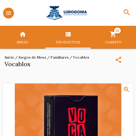
0
INICIO
PRODUCTOS
CARRITO
Inicio
/
Juegos de Mesa
/
Familiares
/
Vocablos
Vocablos