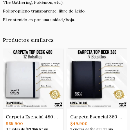
The Gathering, Pokémon, etc.).
Polipropileno transparente, libre de ácido.
El contenido es por una unidad/hoja.
Productos similares
Carpeta Esencial 480 color Blanco
Carpeta Esencial 360 Color Negro
$65.900
$49.900
3
cuotas de
$21.966,67
sin
3
cuotas de
$16.633,33
sin